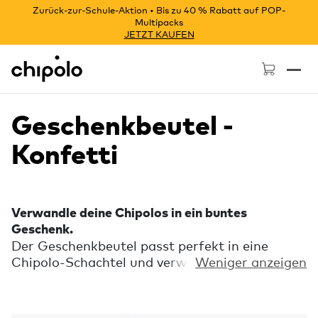
Zurück-zur-Schule-Aktion • Bis zu 40 % Rabatt auf POP-
Multipacks
JETZT KAUFEN
Chipolo - Home page
Geschenkbeutel -
Konfetti
Verwandle deine Chipolos in ein buntes
Geschenk.
Der Geschenkbeutel passt perfekt in eine
Chipolo-Schachtel und verwandelt dein
Weniger anzeigen
Multipack oder Bundle im Handumdrehen in
ein Bündel von Geschenken. Lege die Schachtel
mit dem Chipolo hinein, schiebe die Lasche in