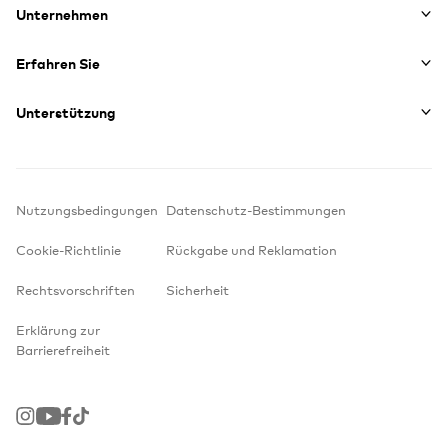
Unternehmen
Erfahren Sie
Unterstützung
Nutzungsbedingungen
Datenschutz-Bestimmungen
Cookie-Richtlinie
Rückgabe und Reklamation
Rechtsvorschriften
Sicherheit
Erklärung zur
Barrierefreiheit
Instagram
Youtube
Facebook
TikTok