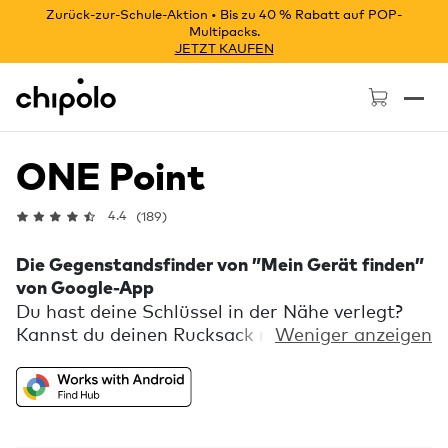
Zurück-zur-Schule-Aktion • Bis zu 40 % Rabatt auf POP-
Multipacks.
JETZT KAUFEN
Chipolo - Home page
ONE Point
4.4
(189)
Die Gegenstandsfinder von ”Mein Gerät finden”
von Google-App
Du hast deine Schlüssel in der Nähe verlegt?
Kannst du deinen Rucksack nicht finden?
Weniger anzeigen
Machst du dir Sorgen um dein Gepäck? Sieh
auf der In-App-Karte nach, wo sie sich
befinden, mithilfe von Millionen von Android-
Geräten, die Teil des ”Mein Gerät finden” von