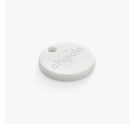
Google-Netzwerks sind. Oder rufe deinen
Chipolo ONE Point an und verwende
Entfernungsangaben, um den Standort zu
bestimmen.